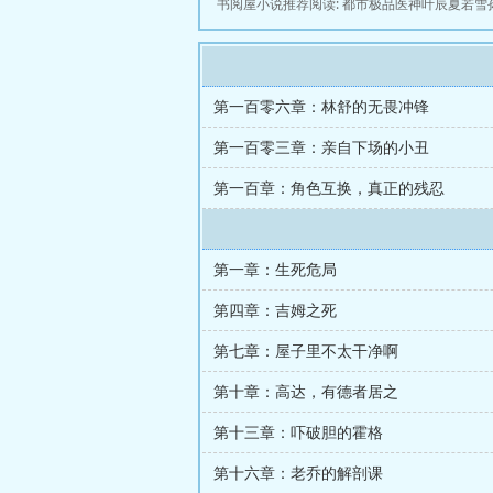
书阅屋小说推荐阅读:
都市极品医神叶辰夏若雪
第一百零六章：林舒的无畏冲锋
第一百零三章：亲自下场的小丑
第一百章：角色互换，真正的残忍
第一章：生死危局
第四章：吉姆之死
第七章：屋子里不太干净啊
第十章：高达，有德者居之
第十三章：吓破胆的霍格
第十六章：老乔的解剖课