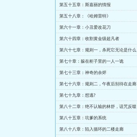
第五十五章：斯嘉丽的情报
第五十八章：《哈姆雷特》
第六十一章：小丑爱改花刀
第六十四章：收割黄金级超凡者
第六十七章：规则一，杀死它无论是什么
第七十章：躲在柜子里的一人一诡
第七十三章：神奇的余烬
第七十六章：规则二，午夜后别待在走廊
第七十九章：想逃?
第八十二章：绝不认输的林舒，诅咒反噬
第八十五章：坑爹的系统
第八十八章：陷入循环的二楼走廊