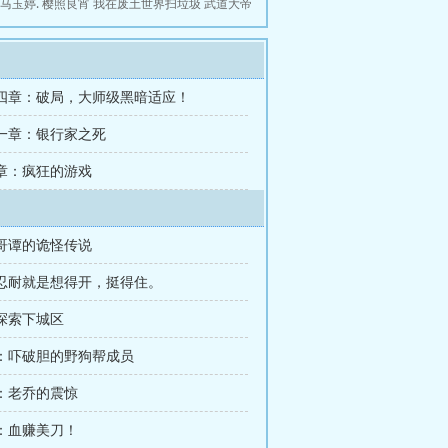
马玉婷.
樱照良宵
我在废土世界扫垃圾
武道大帝
四章：破局，大师级黑暗适应！
一章：银行家之死
章：疯狂的游戏
哥谭的诡怪传说
忍耐就是想得开，挺得住。
探索下城区
：吓破胆的野狗帮成员
：老乔的震惊
：血赚美刀！