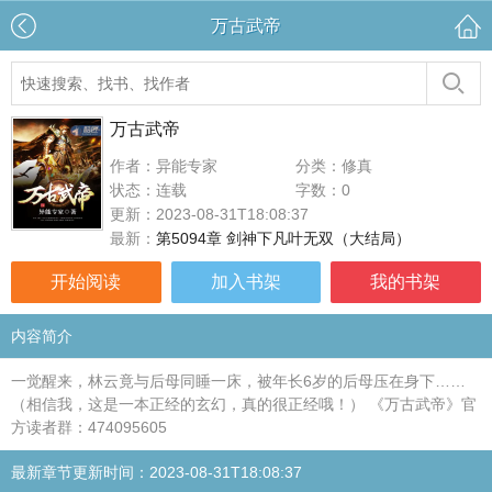
万古武帝
万古武帝
作者：异能专家
分类：修真
状态：连载
字数：0
更新：2023-08-31T18:08:37
最新：
第5094章 剑神下凡叶无双（大结局）
开始阅读
加入书架
我的书架
内容简介
一觉醒来，林云竟与后母同睡一床，被年长6岁的后母压在身下……
（相信我，这是一本正经的玄幻，真的很正经哦！） 《万古武帝》官
方读者群：474095605
最新章节更新时间：2023-08-31T18:08:37