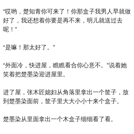
“哎哟，楚知青你可来了！你那盒子我男人早就做
好了，我还想着你要是再不来，明儿就送过去
呢！”
“是嘛！那太好了。”
“外面冷，快进屋，瞧瞧看合你心意不。”说着她
笑着把楚墨染迎进屋里。
进了屋，张木匠媳妇从角落里拿出一个筐子，放
到楚墨染面前，筐子里大大小小十来个盒子。
楚墨染从里面拿出一个木盒子细细看了看。