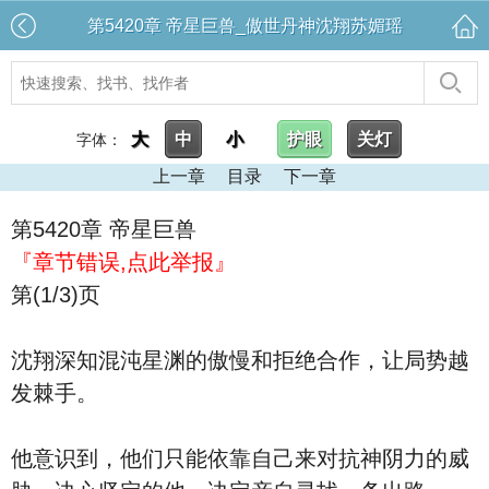
第5420章 帝星巨兽_傲世丹神沈翔苏媚瑶
大
中
小
护眼
关灯
字体：
上一章
目录
下一章
第5420章 帝星巨兽
『章节错误,点此举报』
第(1/3)页
沈翔深知混沌星渊的傲慢和拒绝合作，让局势越
发棘手。
他意识到，他们只能依靠自己来对抗神阴力的威