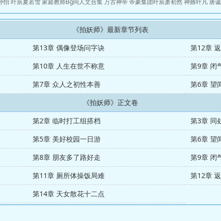
孙怡
叶辰夏若雪
家庭教师Bg同人文合集
万古神帝
帝豪集团叶辰萧初然
神婿叶凡
唐诚
《拍妖师》最新章节列表
第13章 偶像登场问字诀
第12章 
第10章 人生在世不称意
第9章 
第7章 众人之初性本善
第6章 
《拍妖师》正文卷
第2章 临时打工组搭档
第3章 
第5章 美好校园一日游
第6章 
第8章 朋友多了路好走
第9章 
第11章 厕所体操饭局难
第12章 
第14章 天女散花十二点