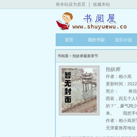
将本站设为首页
|
收藏本站
首页
我的书架
玄幻小说
书阅屋
>
拍妖师最新章节
拍妖师
作者：相小焉
更新时间：2022-05
简介：
将信将疑
西装，四五个人
的？”，豪气阔
来。 我把手收
作者：相小焉所
无弹窗推荐地址：http