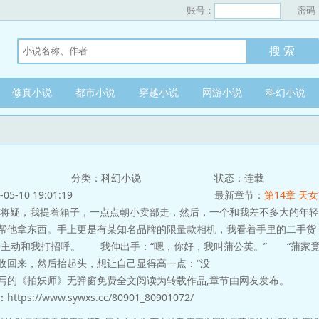
账号：
密码
修真小说
都市小说
穿越小说
网游小说
科幻小说
分类：科幻小说
状态：连载
-10 19:01:19
最新章节：
第14章 天
，我提着箱子，一点点朝小卖部走，然后，一个和我差不多大的年轻
帮他拿东西。手上更是有某知名品牌的限量款相机，我看着手里的二手货
少主动和我打招呼。 我伸出手：“嗯，你好，我叫蒲公英。” “蒲家竟
回来，然后抬起头，想让自己显得高一点：“没
写的《拍妖师》无弹窗免费全文阅读为转载作品,章节由网友发布。
s://www.sywxs.cc/80901_80901072/