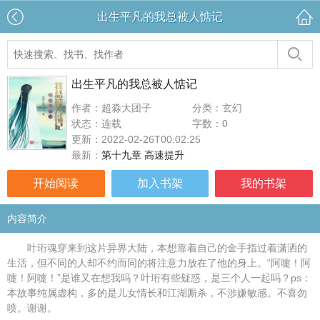
出生平凡的我总被人惦记
出生平凡的我总被人惦记
作者：超淼大团子
分类：玄幻
状态：连载
字数：0
更新：2022-02-26T00:02:25
最新：
第十九章 高速提升
开始阅读
加入书架
我的书架
内容简介
叶珩魂穿来到这片异界大陆，本想靠着自己的金手指过着潇洒的
生活，但不同的人却不约而同的将注意力放在了他的身上。“阿嚏！阿
嚏！阿嚏！”是谁又在想我吗？叶珩有些疑惑，是三个人一起吗？ps：
本故事纯属虚构，多的是儿女情长和江湖厮杀，不涉嫌敏感。不喜勿
喷。谢谢。