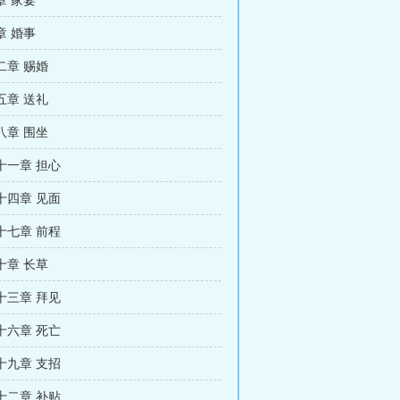
章 婚事
二章 赐婚
五章 送礼
八章 围坐
十一章 担心
十四章 见面
十七章 前程
十章 长草
十三章 拜见
十六章 死亡
十九章 支招
十二章 补贴