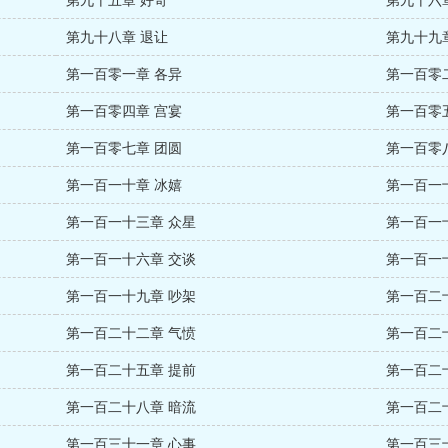
第九十八章 退让
第九十九
第一百零一章 各异
第一百零
第一百零四章 宫宴
第一百零
第一百零七章 团圆
第一百零
第一百一十章 冰嬉
第一百一
第一百一十三章 众星
第一百一
第一百一十六章 交谈
第一百一
第一百一十九章 吵架
第一百二
第一百二十二章 气愤
第一百二
第一百二十五章 提前
第一百二
第一百二十八章 暗流
第一百二
第一百三十一章 心事
第一百三