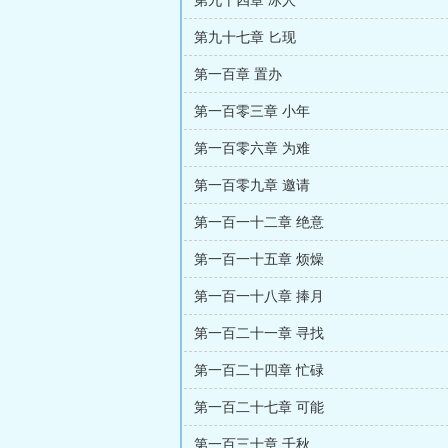
第九十七章 匕现
第一百章 置办
第一百零三章 小年
第一百零六章 为难
第一百零九章 邀请
第一百一十二章 绝意
第一百一十五章 烦燥
第一百一十八章 捧月
第一百二十一章 寻找
第一百二十四章 忙碌
第一百二十七章 可能
第一百三十章 千秋