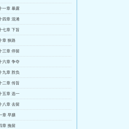
十一章 暴露
十四章 混淆
十七章 下旨
十章 狭路
十三章 停留
十六章 争夺
十九章 胜负
十二章 传旨
十五章 选一
十八章 去留
一章 早膳
四章 挽留