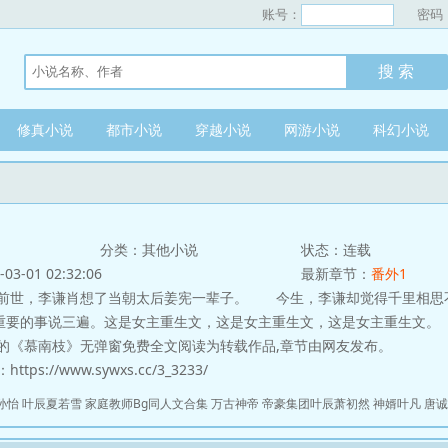
账号：
密码
修真小说
都市小说
穿越小说
网游小说
科幻小说
分类：其他小说
状态：连载
-01 02:32:06
最新章节：
番外1
李谦肖想了当朝太后姜宪一辈子。 今生，李谦却觉得千里相思不
重要的事说三遍。这是女主重生文，这是女主重生文，这是女主重生文。
的《慕南枝》无弹窗免费全文阅读为转载作品,章节由网友发布。
ps://www.sywxs.cc/3_3233/
孙怡
叶辰夏若雪
家庭教师Bg同人文合集
万古神帝
帝豪集团叶辰萧初然
神婿叶凡
唐诚