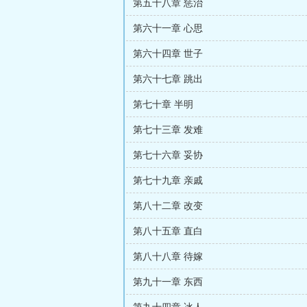
第五十八章 惩治
第六十一章 心思
第六十四章 世子
第六十七章 跳出
第七十章 半明
第七十三章 发难
第七十六章 妥协
第七十九章 亲戚
第八十二章 改变
第八十五章 直白
第八十八章 待嫁
第九十一章 东西
第九十四章 冰人