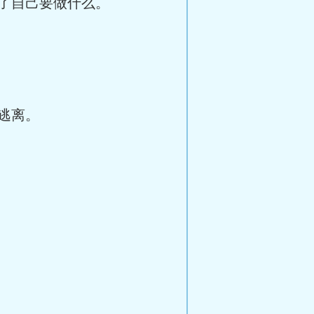
了自己要做什么。
逃离。