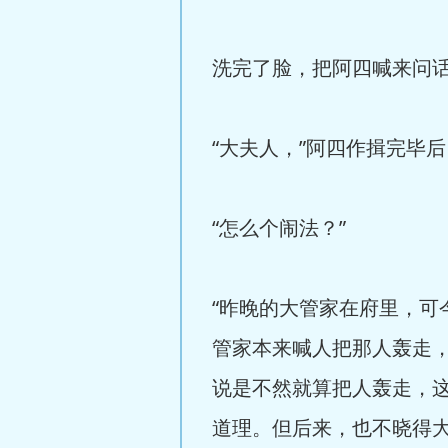
洗完了脸，把阿四喊来问
“大夫人，”阿四作揖完毕
“怎么个闹法？”
“昨晚的大管家在府里，
管家本来喊人把那人轰走
说是不然就算把人轰走，
道理。但后来，也不晓得