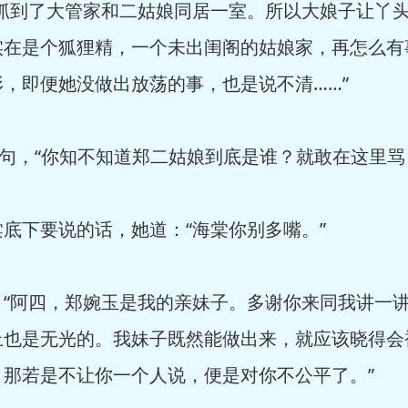
然抓到了大管家和二姑娘同居一室。所以大娘子让丫
实在是个狐狸精，一个未出闺阁的姑娘家，再怎么有
，即便她没做出放荡的事，也是说不清……”
一句，“你知不知道郑二姑娘到底是谁？就敢在这里骂
底下要说的话，她道：“海棠你别多嘴。”
，“阿四，郑婉玉是我的亲妹子。多谢你来同我讲一
上也是无光的。我妹子既然能做出来，就应该晓得会
那若是不让你一个人说，便是对你不公平了。”