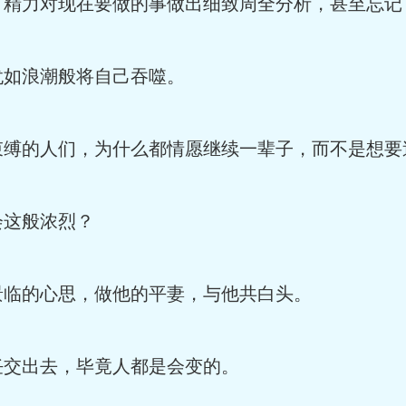
有精力对现在要做的事做出细致周全分析，甚至忘记
犹如浪潮般将自己吞噬。
束缚的人们，为什么都情愿继续一辈子，而不是想要
会这般浓烈？
景临的心思，做他的平妻，与他共白头。
任交出去，毕竟人都是会变的。