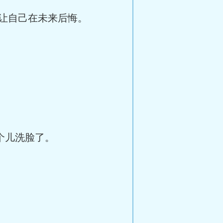
让自己在未来后悔。
个儿洗脸了。