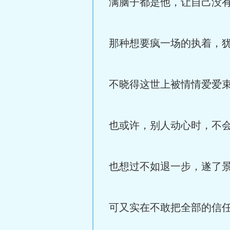
满脑子都是他，让自己没
那种想要疯一场的执着，
不晓得这世上被情情爱爱
也或许，别人动心时，不
也想过不如退一步，遂了
可又实在不敢把全部的信