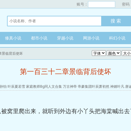
账号：
密码
修真小说
都市小说
穿越小说
网游小说
科幻小说
章景临背后使坏
第一百三十二章景临背后使坏
孙怡
叶辰夏若雪
家庭教师Bg同人文合集
万古神帝
帝豪集团叶辰萧初然
神婿叶凡
唐
从被窝里爬出来，就听到外边有小丫头把海棠喊出去