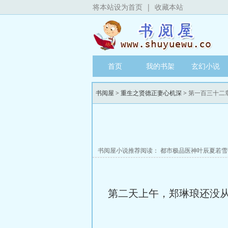
将本站设为首页
|
收藏本站
首页
我的书架
玄幻小说
书阅屋
>
重生之贤德正妻心机深
> 第一百三十二
书阅屋小说推荐阅读：
都市极品医神叶辰夏若雪
第二天上午，郑琳琅还没