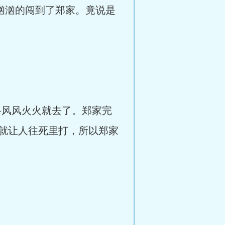
汹汹的闯到了郑家。竟说是
路风风火火就去了。郑家完
就让人往死里打，所以郑家