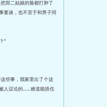
头把郑二姑娘的脸都打肿了
事要谈，也不至于和男子同
？”
讲这些事，我家里出了个这
被人议论的……难道能捂住