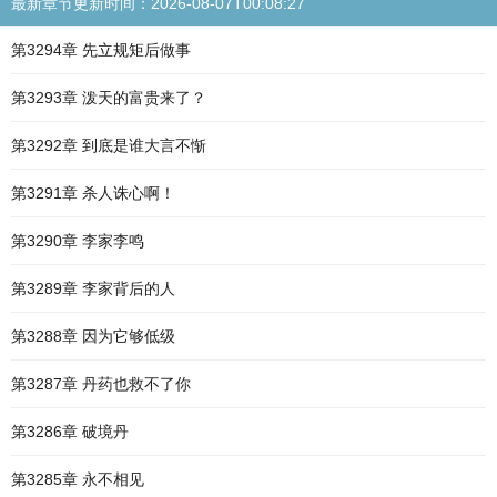
最新章节更新时间：2026-08-07T00:08:27
第3294章 先立规矩后做事
第3293章 泼天的富贵来了？
第3292章 到底是谁大言不惭
第3291章 杀人诛心啊！
第3290章 李家李鸣
第3289章 李家背后的人
第3288章 因为它够低级
第3287章 丹药也救不了你
第3286章 破境丹
第3285章 永不相见