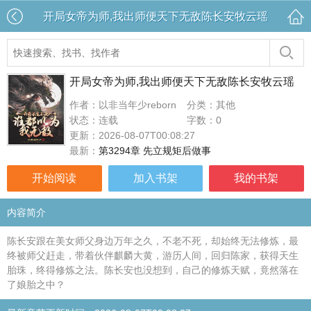
开局女帝为师,我出师便天下无敌陈长安牧云瑶
开局女帝为师,我出师便天下无敌陈长安牧云瑶
作者：以非当年少reborn
分类：其他
状态：连载
字数：0
更新：2026-08-07T00:08:27
最新：
第3294章 先立规矩后做事
开始阅读
加入书架
我的书架
内容简介
陈长安跟在美女师父身边万年之久，不老不死，却始终无法修炼，最
终被师父赶走，带着伙伴麒麟大黄，游历人间，回归陈家，获得天生
胎珠，终得修炼之法。陈长安也没想到，自己的修炼天赋，竟然落在
了娘胎之中？