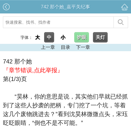
742 那个她_嘉平关纪事
大
中
小
护眼
关灯
字体：
上一章
目录
下一章
742 那个她
『章节错误,点此举报』
第(1/3)页
“昊林，你的意思是说，其实他们早就已经抓
到了这些人抄袭的把柄，专门挖了一个坑，等着
这几个废物跳进去？”看到沈昊林微微点头，宋珏
眨眨眼睛，“倒也不是不可能。”