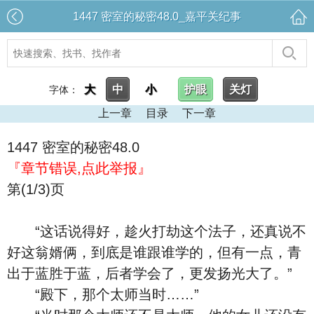
1447 密室的秘密48.0_嘉平关纪事
大
中
小
护眼
关灯
字体：
上一章
目录
下一章
1447 密室的秘密48.0
『章节错误,点此举报』
第(1/3)页
“这话说得好，趁火打劫这个法子，还真说不
好这翁婿俩，到底是谁跟谁学的，但有一点，青
出于蓝胜于蓝，后者学会了，更发扬光大了。”
“殿下，那个太师当时……”