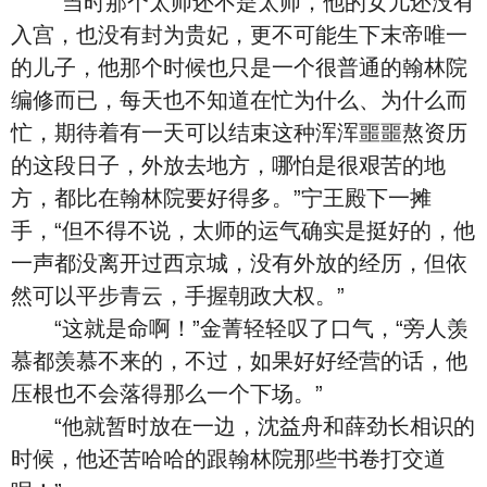
“当时那个太师还不是太师，他的女儿还没有
入宫，也没有封为贵妃，更不可能生下末帝唯一
的儿子，他那个时候也只是一个很普通的翰林院
编修而已，每天也不知道在忙为什么、为什么而
忙，期待着有一天可以结束这种浑浑噩噩熬资历
的这段日子，外放去地方，哪怕是很艰苦的地
方，都比在翰林院要好得多。”宁王殿下一摊
手，“但不得不说，太师的运气确实是挺好的，他
一声都没离开过西京城，没有外放的经历，但依
然可以平步青云，手握朝政大权。”
“这就是命啊！”金菁轻轻叹了口气，“旁人羡
慕都羡慕不来的，不过，如果好好经营的话，他
压根也不会落得那么一个下场。”
“他就暂时放在一边，沈益舟和薛劲长相识的
时候，他还苦哈哈的跟翰林院那些书卷打交道