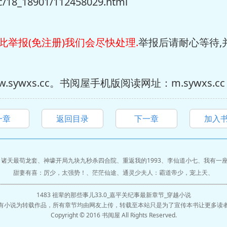
18_18901/112458029.html
此举报(免注册)我们会尽快处理.
举报后请耐心等待,
ywxs.cc。书阅屋手机版阅读网址：m.sywxs.cc
一章
返回目录
下一章
加入
、
诸天最苟龙套
、
神壕开局九块九秒杀四合院
、
重返我的1993
、
李仙道小七
、
我有一
甜妻有喜：厉少，太强势！
、
茫茫仙途
、
通灵少夫人：霸道帝少，宠上天
、
1483 祖辈的那些事儿33.0_嘉平关纪事最新章节_穿越小说
有小说为转载作品，所有章节均由网友上传，转载至本站只是为了宣传本书让更多读
Copyright © 2016 书阅屋 All Rights Reserved.