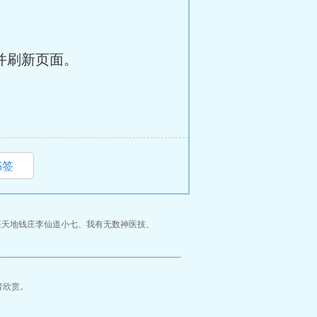
并刷新页面。
书签
座天地钱庄李仙道小七
、
我有无数神医技
、
者欣赏。