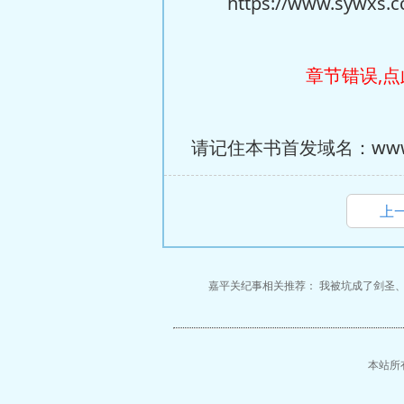
https://www.sywxs.cc/
章节错误,点
请记住本书首发域名：www.s
上
嘉平关纪事相关推荐：
我被坑成了剑圣
本站所