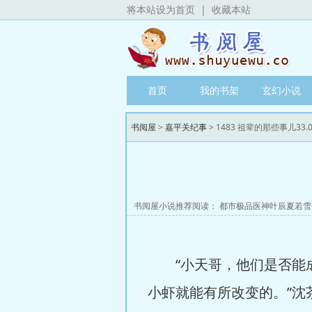
将本站设为首页
|
收藏本站
首页
我的书架
玄幻小说
书阅屋
>
嘉平关纪事
> 1483 祖辈的那些事儿33.
书阅屋小说推荐阅读：
都市极品医神叶辰夏若雪
“小天哥，他们是否能成
小虾就能有所改变的。”沈