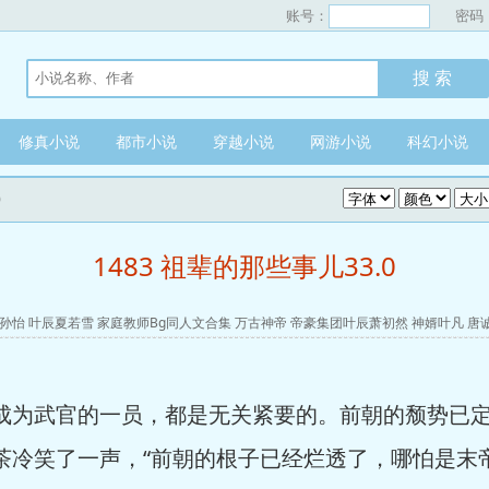
账号：
密码
修真小说
都市小说
穿越小说
网游小说
科幻小说
0
1483 祖辈的那些事儿33.0
孙怡
叶辰夏若雪
家庭教师Bg同人文合集
万古神帝
帝豪集团叶辰萧初然
神婿叶凡
唐
为武官的一员，都是无关紧要的。前朝的颓势已定
茶冷笑了一声，“前朝的根子已经烂透了，哪怕是末