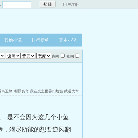
：
用户注册
其他小说
排行榜单
完本小说
翻页
夜间
诚马玉婷.
樱照良宵
我在废土世界扫垃圾
武道大帝
，是不会因为这几个小鱼
帝，竭尽所能的想要逆风翻