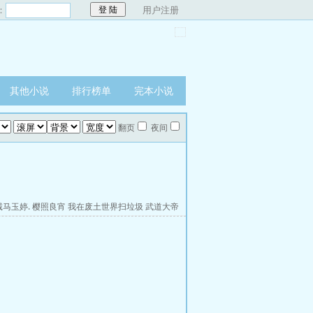
：
用户注册
其他小说
排行榜单
完本小说
翻页
夜间
诚马玉婷.
樱照良宵
我在废土世界扫垃圾
武道大帝