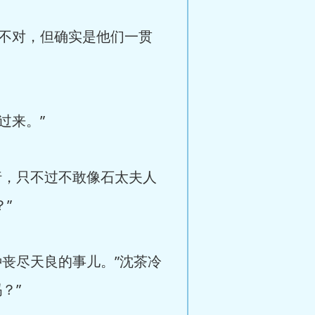
对不对，但确实是他们一贯
过来。”
行，只不过不敢像石太夫人
”
丧尽天良的事儿。”沈茶冷
？”