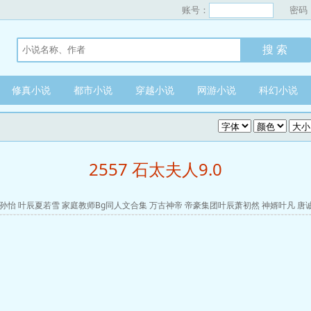
账号：
密码
修真小说
都市小说
穿越小说
网游小说
科幻小说
2557 石太夫人9.0
孙怡
叶辰夏若雪
家庭教师Bg同人文合集
万古神帝
帝豪集团叶辰萧初然
神婿叶凡
唐