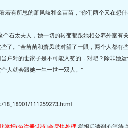
看若有所思的萧凤歧和金苗苗，“你们两个又在想什
这个石太夫人，她一切的转变都跟她相公养外室有
些了。”金苗苗和萧凤歧对望了一眼，两个人都有些
门当户对的世家子是不可能入赘的，对吧？除非她运
个人就会跟她一生一世一双人。”
18_18901/111259273.html
此举报(免注册)我们会尽快处理.
举报后请耐心等待,