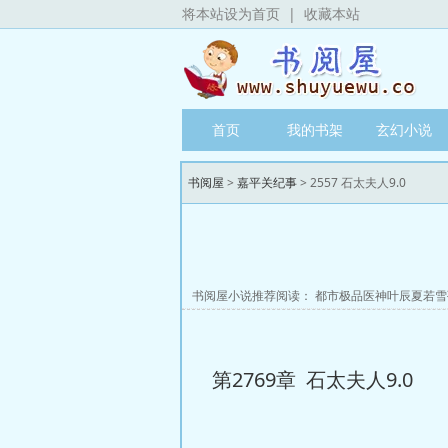
将本站设为首页
|
收藏本站
首页
我的书架
玄幻小说
书阅屋
>
嘉平关纪事
> 2557 石太夫人9.0
书阅屋小说推荐阅读：
都市极品医神叶辰夏若雪
第2769章 石太夫人9.0